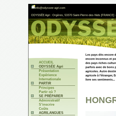
info@odyssee-agri.com
ODYSSÉE Agri : Orgères, 53370 Saint-Pierre-des-Nids [FRANCE] - 
Les pays dits encore d
encore inconnus et po
ACCUEIL
des pays riches cultur
ODYSSÉE Agri
parfois avec de bons p
Présentation
agricoles. Autre desti
Expérience
agricole à l’étranger,
Internationale
livre ses sentiments...
PARTIR
Principes
Partir où ?
SE PRÉPARER
HONGR
Administratif
S’inscrire
Coûts
AGRILANGUES