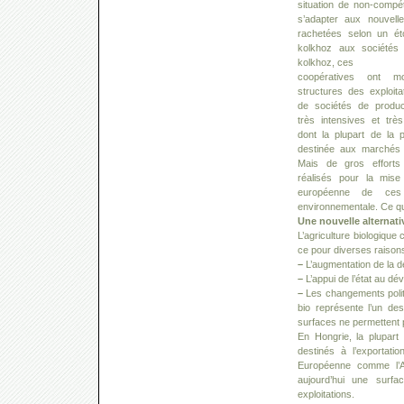
situation de non-compétit
s’adapter aux nouvelle
rachetées selon un é
kolkhoz aux sociétés
kolkhoz, ces
coopératives ont mo
structures des exploitat
de sociétés de product
très intensives et trè
dont la plupart de la 
destinée aux marchés d
Mais de gros efforts 
réalisés pour la mis
européenne de ces 
environnementale. Ce qu
Une nouvelle alternativ
L’agriculture biologiqu
ce pour diverses raisons
–
L’augmentation de la d
–
L’appui de l’état au dé
–
Les changements politi
bio représente l’un de
surfaces ne permettent 
En Hongrie, la plupart 
destinés à l’exportat
Européenne comme l’Au
aujourd’hui une surf
exploitations.