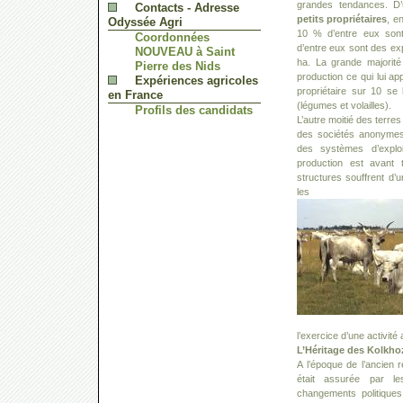
grandes tendances. D
Contacts - Adresse
petits propriétaires
, e
Odyssée Agri
10 % d’entre eux sont 
Coordonnées
d’entre eux sont des expl
NOUVEAU à Saint
ha. La grande majorité
Pierre des Nids
production ce qui lui a
Expériences agricoles
propriétaire sur 10 se 
en France
(légumes et volailles).
Profils des candidats
L’autre moitié des terr
des sociétés anonymes.
des systèmes d’exploit
production est avant 
structures souffrent d’
les
l’exercice d’une activité 
L’Héritage des Kolkho
A l’époque de l’ancien 
était assurée par le
changements politiques