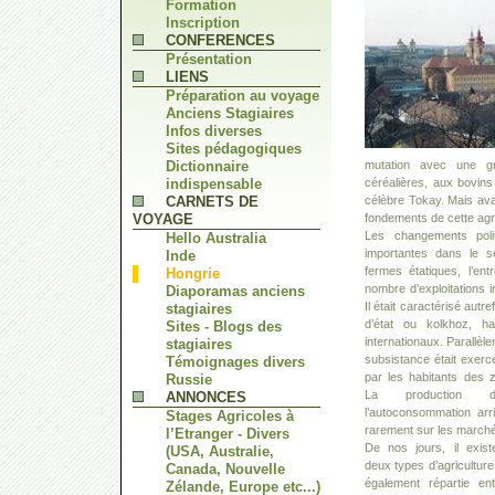
Formation
Inscription
CONFERENCES
Présentation
LIENS
Préparation au voyage
Anciens Stagiaires
Infos diverses
Sites pédagogiques
Dictionnaire
mutation avec une gra
indispensable
céréalières, aux bovins
CARNETS DE
célèbre Tokay. Mais ava
VOYAGE
fondements de cette agri
Les changements poli
Hello Australia
importantes dans le se
Inde
fermes étatiques, l’en
Hongrie
nombre d’exploitations 
Diaporamas anciens
Il était caractérisé aut
stagiaires
d’état ou kolkhoz, h
Sites - Blogs des
internationaux. Parallèl
stagiaires
subsistance était exer
Témoignages divers
par les habitants des 
Russie
La production d
ANNONCES
l’autoconsommation arr
Stages Agricoles à
rarement sur les marché
l’Etranger - Divers
De nos jours, il exis
(USA, Australie,
deux types d’agriculture 
Canada, Nouvelle
également répartie en
Zélande, Europe etc...)