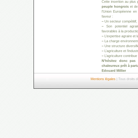
Cette insertion au plu
peuple hongrois
et de 
l’Union Européenne en 
faveur :
–
Un secteur compétitif,
–
Son potentiel agrair
favorables à la productio
–
L’expertise agraire et la
–
La charge environneme
–
Une structure diversif
–
L’agriculture et l’indus
–
L’agriculture contribu
N’hésitez donc pas 
chaleureux prêt à parta
Edouard Millier
Mentions légales
| Tous droits 