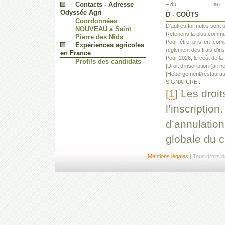
Contacts - Adresse
–
du . . . . . . . . . . . . au . . 
Odyssée Agri
D - COÛTS
Coordonnées
D’autres formules sont 
NOUVEAU à Saint
Retenons la plus commun
Pierre des Nids
Pour être pris en comp
Expériences agricoles
règlement des frais d’ins
en France
Pour 2026, le coût de la
Profils des candidats
|Droit d’inscription (arr
|Hébergement/restauration
SIGNATURE :
[
1
]
Les droit
l’inscriptio
d’annulation
globale du c
Mentions légales
| Tous droits 