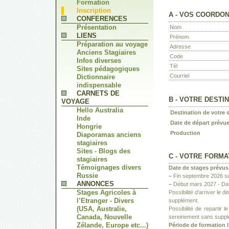
Formation
Inscription
A - VOS COORDO
CONFERENCES
Présentation
Nom
LIENS
Prénom
Préparation au voyage
Adresse
Anciens Stagiaires
Code
Infos diverses
Tél
Sites pédagogiques
Courriel
Dictionnaire
indispensable
CARNETS DE
B - VOTRE DESTI
VOYAGE
Hello Australia
Destination de votre 
Inde
Date de départ prévu
Hongrie
Production
Diaporamas anciens
stagiaires
Sites - Blogs des
C - VOTRE FORMA
stagiaires
Témoignages divers
Date de stages prévus
Russie
–
Fin septembre 2026 su
ANNONCES
–
Début mars 2027 - Dat
Stages Agricoles à
Possibilité d’arriver le
l’Etranger - Divers
supplément.
(USA, Australie,
Possibilité de repartir 
Canada, Nouvelle
sereinement sans suppl
Zélande, Europe etc...)
Période de formation 