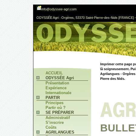
info@odyssee-agri.com
ODYSSÉE Agri : Orgères, 53370 Saint-Pierre-des-Nids [FRANCE] - 
Imprimer cette page p
là soigneusement. Pui
ACCUEIL
Agrilangues - Orgères 
ODYSSÉE Agri
Pierre des Nids.
Présentation
Expérience
Internationale
PARTIR
Principes
Partir où ?
SE PRÉPARER
Administratif
S’inscrire
BULLE
Coûts
AGRILANGUES