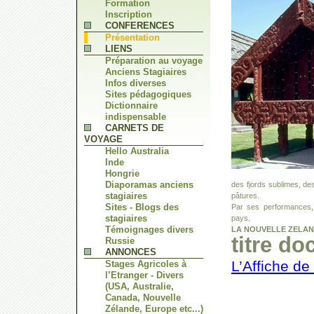
Formation
Inscription
CONFERENCES
Présentation
LIENS
Préparation au voyage
Anciens Stagiaires
Infos diverses
Sites pédagogiques
Dictionnaire
indispensable
CARNETS DE
VOYAGE
Hello Australia
Inde
Hongrie
Diaporamas anciens
des fjords sublimes, de
stagiaires
pâtures.
Sites - Blogs des
Par ses performances, 
stagiaires
pays.
Témoignages divers
LA NOUVELLE ZELAN
titre do
Russie
ANNONCES
L’Affiche de
Stages Agricoles à
l’Etranger - Divers
(USA, Australie,
Canada, Nouvelle
Zélande, Europe etc...)