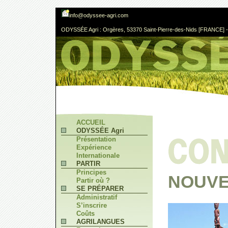
info@odyssee-agri.com
ODYSSÉE Agri : Orgères, 53370 Saint-Pierre-des-Nids [FRANCE] - 
ACCUEIL
ODYSSÉE Agri
Présentation
Expérience
Internationale
PARTIR
Principes
NOUVE
Partir où ?
SE PRÉPARER
Administratif
S’inscrire
Coûts
AGRILANGUES