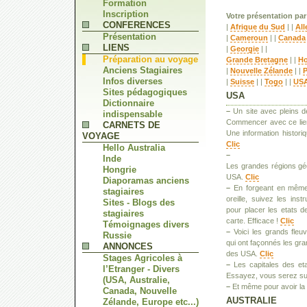
Formation
Inscription
Votre présentation pa
CONFERENCES
|
Afrique du Sud
| |
Al
Présentation
|
Cameroun
| |
Canada
LIENS
|
Georgie
| |
Préparation au voyage
Grande Bretagne
| |
Ho
Anciens Stagiaires
|
Nouvelle Zélande
| |
P
Infos diverses
|
Suisse
| |
Togo
| |
US
Sites pédagogiques
USA
Dictionnaire
–
Un site avec pleins de
indispensable
Commencer avec ce lien.
CARNETS DE
Une information histori
VOYAGE
Clic
Hello Australia
–
Inde
Les grandes régions gé
Hongrie
USA.
Clic
Diaporamas anciens
–
En forgeant en même
stagiaires
oreille, suivez les inst
Sites - Blogs des
pour placer les etats 
stagiaires
carte. Efficace !
Clic
Témoignages divers
–
Voici les grands fleuv
Russie
qui ont façonnés les g
ANNONCES
des USA.
Clic
Stages Agricoles à
–
Les capitales des eta
l’Etranger - Divers
Essayez, vous serez su
(USA, Australie,
–
Et même pour avoir la
Canada, Nouvelle
AUSTRALIE
Zélande, Europe etc...)