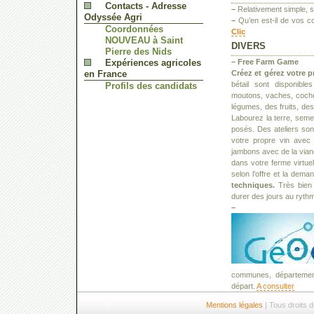
Contacts - Adresse
–
Relativement simple, si
Odyssée Agri
–
Qu’en est-il de vos co
Coordonnées
Clic
NOUVEAU à Saint
DIVERS
Pierre des Nids
Expériences agricoles
–
Free Farm Game
en France
Créez et gérez votre p
bétail sont disponible
Profils des candidats
moutons, vaches, cochon
légumes, des fruits, des
Labourez la terre, seme
posés. Des ateliers son
votre propre vin avec 
jambons avec de la vian
dans votre ferme virtuel
selon l’offre et la dema
techniques.
Très bien p
durer des jours au ryth
–
communes, département
départ.
A consulter
Mentions légales
| Tous droits 