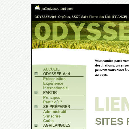
info@odyssee-agri.com
ODYSSÉE Agri : Orgères, 53370 Saint-Pierre-des-Nids [FRANCE] - 
Vous voulez partir ver
destinations. un ense
ACCUEIL
peuvent vous aider à v
ODYSSÉE Agri
au pays.
Présentation
Expérience
Internationale
PARTIR
Principes
Partir où ?
SE PRÉPARER
Administratif
S’inscrire
SITES
Coûts
AGRILANGUES